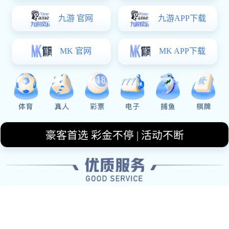
足总杯经典对决马竞与皇马激战成和逆转瞬
间引发全场狂欢